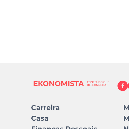
Carreira
M
Casa
M
Finanças Pessoais
N