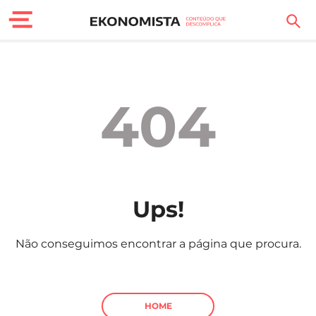
Finanças Pessoais
Motores
404
Carreira
Casa
Lifestyle
Ups!
Sociedade
Não conseguimos encontrar a página que procura.
Tecnologia
Negócios
HOME