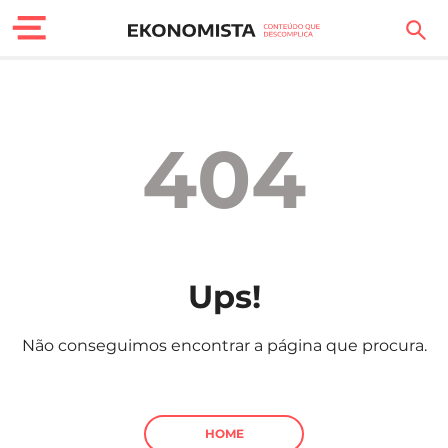
Finanças Pessoais
Motores
404
Carreira
Casa
Lifestyle
Ups!
Sociedade
Não conseguimos encontrar a página que procura.
Tecnologia
Negócios
HOME