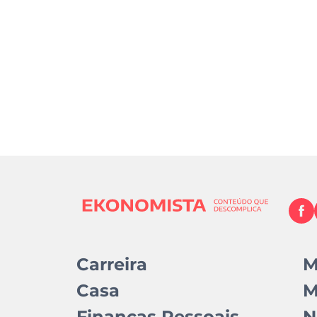
Carreira
M
Casa
M
Finanças Pessoais
N