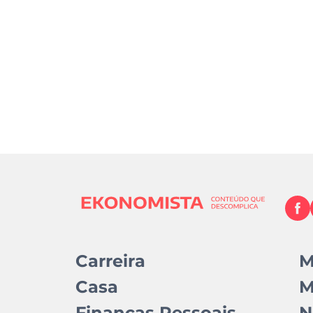
Carreira
M
Casa
M
Finanças Pessoais
N