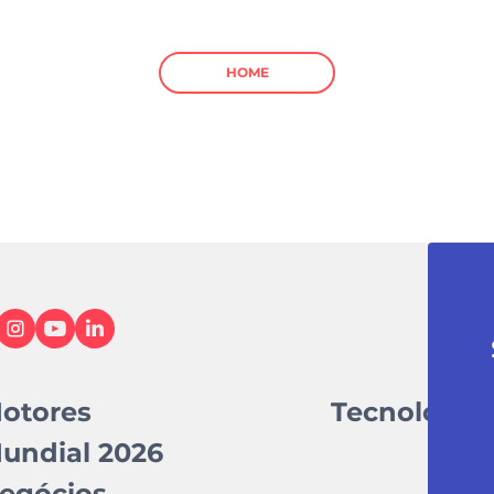
HOME
otores
Tecnologia
undial 2026
egócios