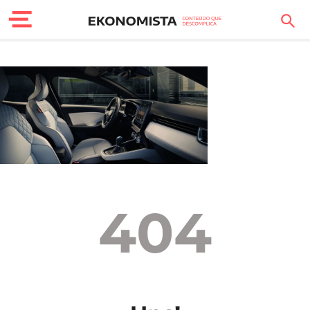
Finanças Pessoais
Motores
Carreira
Casa
Lifestyle
404
Sociedade
Tecnologia
Negócios