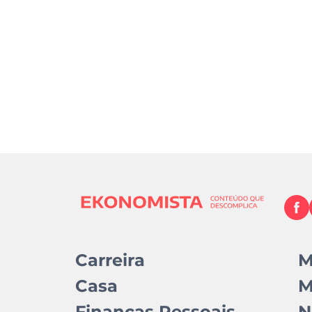
Carreira
M
Casa
M
Finanças Pessoais
N