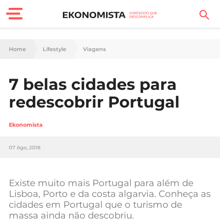
Finanças Pessoais
Home
Lifestyle
Viagens
Motores
7 belas cidades para
Carreira
redescobrir Portugal
Casa
Ekonomista
Lifestyle
07 Ago, 2018
Sociedade
Tecnologia
Existe muito mais Portugal para além de
Lisboa, Porto e da costa algarvia. Conheça as
cidades em Portugal que o turismo de
Negócios
massa ainda não descobriu.