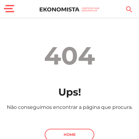
Finanças Pessoais
Motores
404
Carreira
Casa
Lifestyle
Ups!
Sociedade
Não conseguimos encontrar a página que procura.
Tecnologia
Negócios
HOME