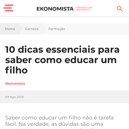
Finanças Pessoais
Home
Carreira
Formação
Motores
10 dicas essenciais para
Carreira
saber como educar um
Casa
filho
Lifestyle
Ekonomista
Sociedade
09 Ago, 2018
Tecnologia
Saber como educar um filho não é tarefa
Negócios
fácil. Na verdade, as dúvidas são uma