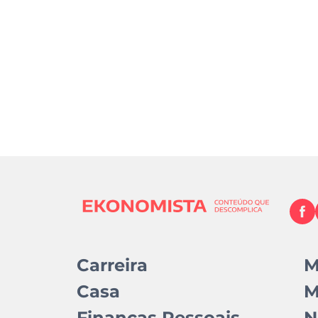
Carreira
M
Casa
M
Finanças Pessoais
N