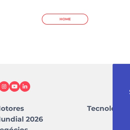
HOME
otores
Tecnologia
undial 2026
egócios