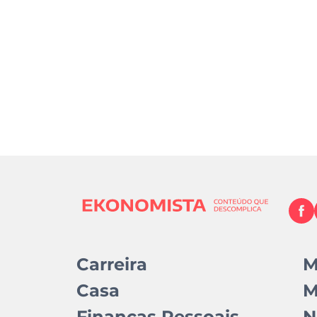
Carreira
M
Casa
M
Finanças Pessoais
N