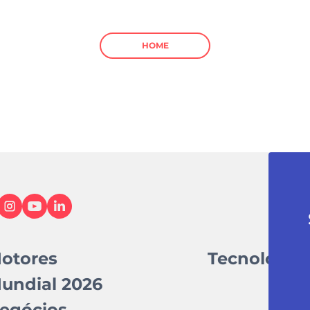
HOME
otores
Tecnologia
undial 2026
egócios