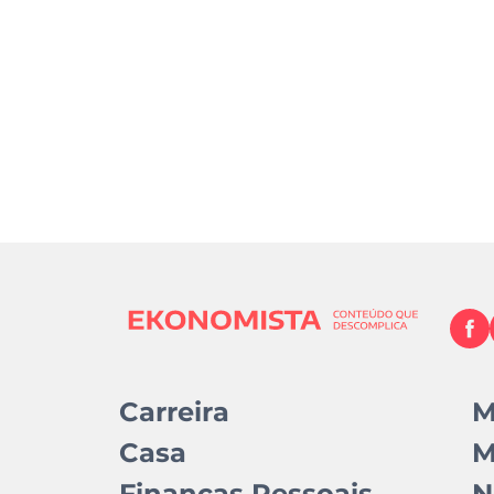
Carreira
M
Casa
M
Finanças Pessoais
N