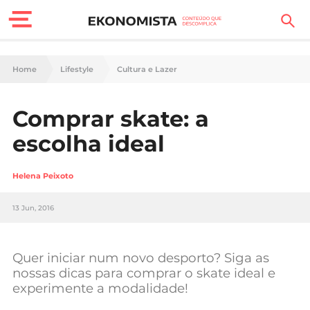
Finanças Pessoais
Home
Lifestyle
Cultura e Lazer
Motores
Comprar skate: a
Carreira
escolha ideal
Casa
Helena Peixoto
Lifestyle
13 Jun, 2016
Sociedade
Tecnologia
Quer iniciar num novo desporto? Siga as
nossas dicas para comprar o skate ideal e
experimente a modalidade!
Negócios