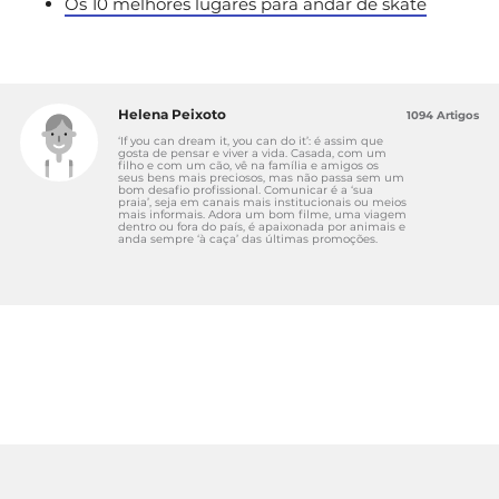
Os 10 melhores lugares para andar de skate
Helena Peixoto
1094 Artigos
‘If you can dream it, you can do it’: é assim que
gosta de pensar e viver a vida. Casada, com um
filho e com um cão, vê na família e amigos os
seus bens mais preciosos, mas não passa sem um
bom desafio profissional. Comunicar é a ‘sua
praia’, seja em canais mais institucionais ou meios
mais informais. Adora um bom filme, uma viagem
dentro ou fora do país, é apaixonada por animais e
anda sempre ‘à caça’ das últimas promoções.