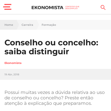
Finanças Pessoais
Home
Carreira
Formação
Motores
Conselho ou concelho:
Carreira
saiba distinguir
Casa
Ekonomista
Lifestyle
19 Abr, 2018
Sociedade
Tecnologia
Possui muitas vezes a dúvida relativa ao uso
de conselho ou concelho? Preste então
atenção à explicação que preparamos.
Negócios