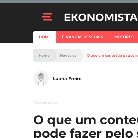
HOME
FINANÇAS PESSOAIS
MOTORES
Home
Negócios
O que um conteúdo patrocin
Luana Freire
Patrocinado por:
O que um conte
pode fazer pelo