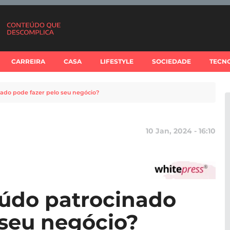
CARREIRA
CASA
LIFESTYLE
SOCIEDADE
TECN
ado pode fazer pelo seu negócio?
10 Jan, 2024 - 16:10
údo patrocinado
 seu negócio?