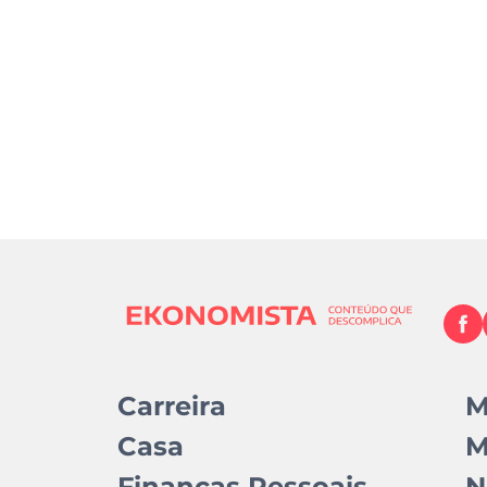
Carreira
M
Casa
M
Finanças Pessoais
N