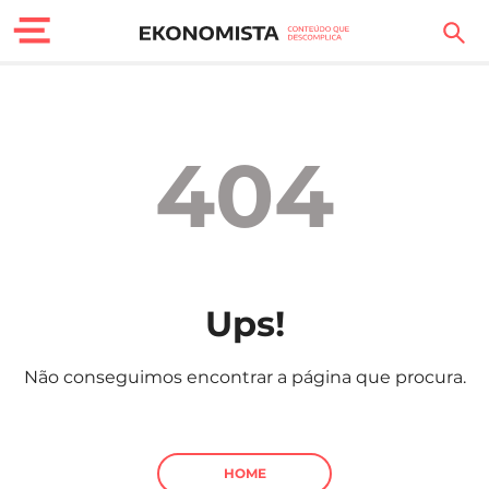
Finanças Pessoais
Motores
404
Carreira
Casa
Lifestyle
Ups!
Sociedade
Não conseguimos encontrar a página que procura.
Tecnologia
Negócios
HOME