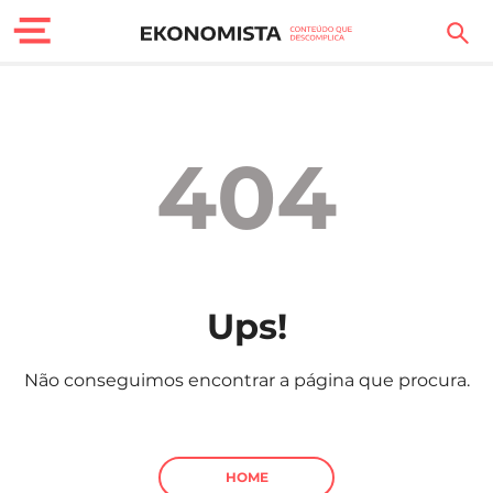
Finanças Pessoais
Motores
404
Carreira
Casa
Lifestyle
Ups!
Sociedade
Não conseguimos encontrar a página que procura.
Tecnologia
Negócios
HOME