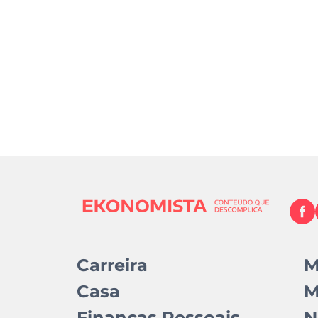
Carreira
M
Casa
M
Finanças Pessoais
N