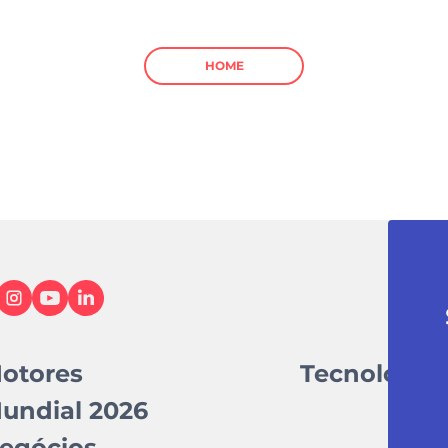
HOME
otores
Tecnologia
undial 2026
egócios