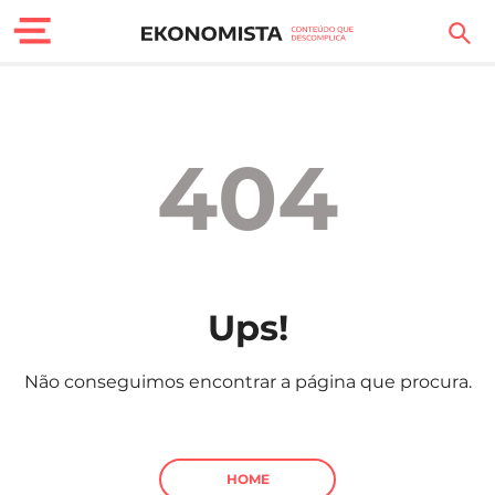
Finanças Pessoais
Motores
404
Carreira
Casa
Lifestyle
Ups!
Sociedade
Não conseguimos encontrar a página que procura.
Tecnologia
Negócios
HOME