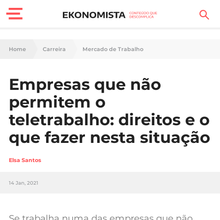
Finanças Pessoais
Home
Carreira
Mercado de Trabalho
Motores
Empresas que não
Carreira
permitem o
Casa
teletrabalho: direitos e o
que fazer nesta situação
Lifestyle
Sociedade
Elsa Santos
Tecnologia
14 Jan, 2021
Negócios
Se trabalha numa das empresas que não