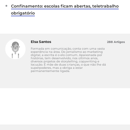
2021
Confinamento: escolas ficam abertas, teletrabalho
obrigatório
Diário da República Eletrónico:
Decreto do
Presidente da República n.º 6-B/2021
Elsa Santos
288 Artigos
Formada em comunicação, conta com uma vasta
experiência na área. Do jornalismo ao marketing
digital, a escrita é o elo comum. Apaixonada por
histórias, tem desenvolvido, nos últimos anos,
diversos projetos de storytelling, copywriting e
locução. É mãe de duas crianças, o que não lhe dá
superpoderes, mas a obriga a estar
permanentemente ligada.