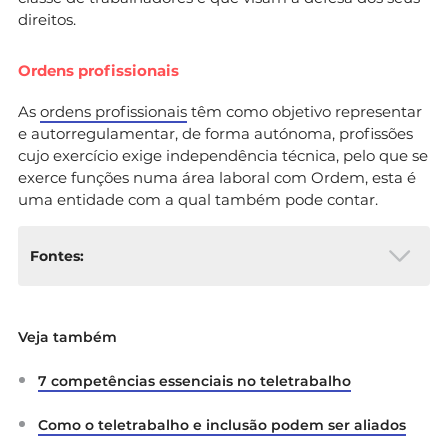
direitos.
Ordens profissionais
As
ordens profissionais
têm como objetivo representar
e autorregulamentar, de forma autónoma, profissões
cujo exercício exige independência técnica, pelo que se
exerce funções numa área laboral com Ordem, esta é
uma entidade com a qual também pode contar.
Fontes:
Diário da República Eletrónico: Código do
Veja também
Trabalho,
Lei n.º 7/2009, Teletrabalho
Decreto-Lei n.º 94-A/2020
7 competências essenciais no teletrabalho
Governo de Portugal:
Comunicado do
Como o teletrabalho e inclusão podem ser aliados
Conselho de Ministros de 13 de janeiro de