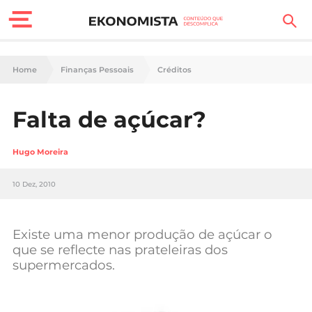
Finanças Pessoais
Home
Finanças Pessoais
Créditos
Motores
Falta de açúcar?
Carreira
Hugo Moreira
Casa
10 Dez, 2010
Lifestyle
Sociedade
Existe uma menor produção de açúcar o
que se reflecte nas prateleiras dos
Tecnologia
supermercados.
Negócios