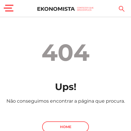
Finanças Pessoais
Motores
404
Carreira
Casa
Lifestyle
Ups!
Sociedade
Não conseguimos encontrar a página que procura.
Tecnologia
Negócios
HOME