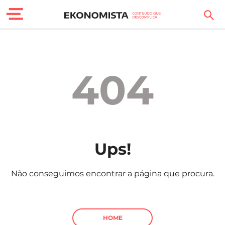
Finanças Pessoais
Motores
404
Carreira
Casa
Lifestyle
Ups!
Sociedade
Não conseguimos encontrar a página que procura.
Tecnologia
Negócios
HOME