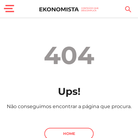
Finanças Pessoais
Motores
404
Carreira
Casa
Lifestyle
Ups!
Sociedade
Não conseguimos encontrar a página que procura.
Tecnologia
Negócios
HOME