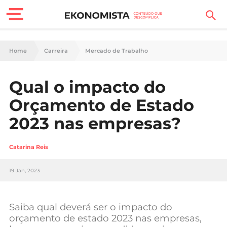
Finanças Pessoais
Home
Carreira
Mercado de Trabalho
Motores
Qual o impacto do
Carreira
Orçamento de Estado
Casa
2023 nas empresas?
Lifestyle
Catarina Reis
Sociedade
19 Jan, 2023
Tecnologia
Saiba qual deverá ser o impacto do
Negócios
orçamento de estado 2023 nas empresas,