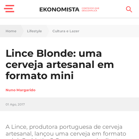
Finanças Pessoais
Home
Lifestyle
Cultura e Lazer
Motores
Lince Blonde: uma
Carreira
cerveja artesanal em
Casa
formato mini
Lifestyle
Nuno Margarido
Sociedade
01 Ago, 2017
Tecnologia
A Lince, produtora portuguesa de cerveja
Negócios
artesanal, lançou uma cerveja em formato