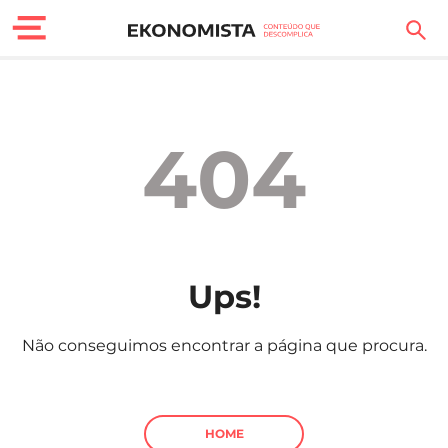
Finanças Pessoais
Motores
404
Carreira
Casa
Lifestyle
Ups!
Sociedade
Não conseguimos encontrar a página que procura.
Tecnologia
Negócios
HOME