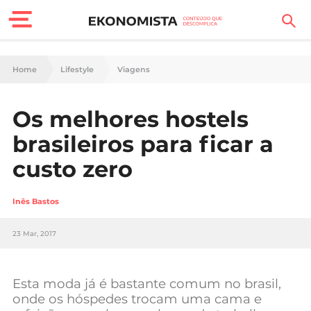
Finanças Pessoais
Home
Lifestyle
Viagens
Motores
Os melhores hostels
Carreira
brasileiros para ficar a
Casa
custo zero
Lifestyle
Inês Bastos
Sociedade
23 Mar, 2017
Tecnologia
Esta moda já é bastante comum no brasil,
Negócios
onde os hóspedes trocam uma cama e