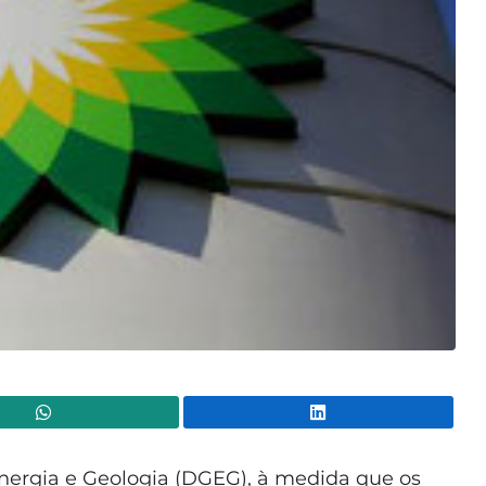
WhatsApp
Lin
nergia e Geologia (DGEG)
, à medida que os