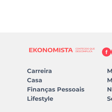
Carreira
M
Casa
M
Finanças Pessoais
N
Lifestyle
S