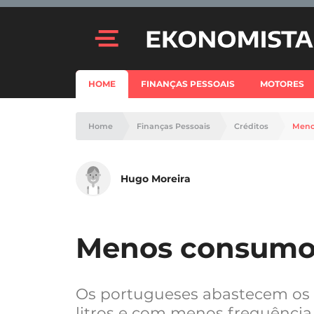
HOME
FINANÇAS PESSOAIS
MOTORES
Home
Finanças Pessoais
Créditos
Meno
Hugo Moreira
Menos consumo 
Os portugueses abastecem os 
litros e com menos frequência