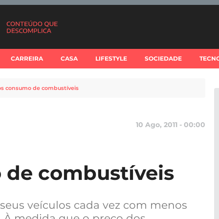
CARREIRA
CASA
LIFESTYLE
SOCIEDADE
TECN
s consumo de combustíveis
10 Ago, 2011 - 00:00
de combustíveis
seus veículos cada vez com menos
. À medida que o preço dos