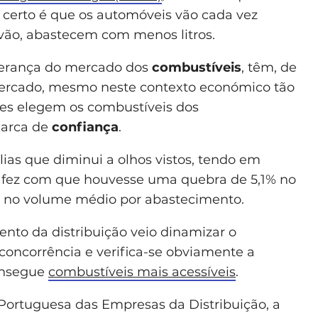
 certo é que os automóveis vão cada vez
o, abastecem com menos litros.
derança do mercado dos
combustíveis
, têm, de
mercado, mesmo neste contexto económico tão
res elegem os combustíveis dos
marca de
confiança
.
lias que diminui a olhos vistos, tendo em
, fez com que houvesse uma quebra de 5,1% no
 no volume médio por abastecimento.
nto da distribuição veio dinamizar o
concorrência e verifica-se obviamente a
onsegue
combustíveis mais acessíveis
.
ortuguesa das Empresas da Distribuição, a