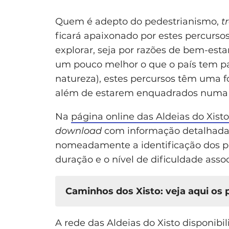
Quem é adepto do pedestrianismo,
t
ficará apaixonado por estes percurso
explorar, seja por razões de bem-est
um pouco melhor o que o país tem pa
natureza), estes percursos têm uma fo
além de estarem enquadrados numa da
Na
página online das Aldeias do Xisto
download
com informação detalhada 
nomeadamente a identificação dos p
duração e o nível de dificuldade asso
Caminhos dos Xisto: veja aqui os 
A rede das Aldeias do Xisto disponibi
Caminho do Xisto da Barroca