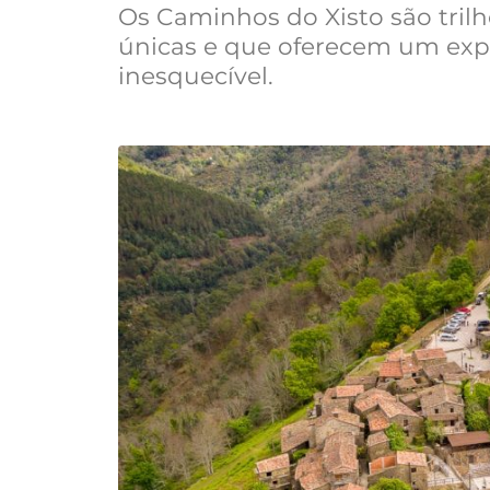
Os Caminhos do Xisto são tril
únicas e que oferecem um exp
inesquecível.