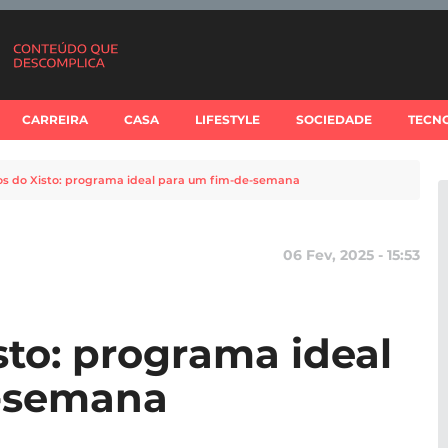
CARREIRA
CASA
LIFESTYLE
SOCIEDADE
TECN
s do Xisto: programa ideal para um fim-de-semana
06 Fev, 2025 - 15:53
to: programa ideal
-semana