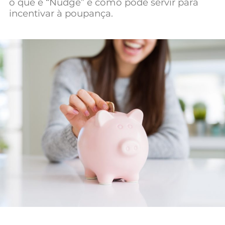
o que é “Nudge” e como pode servir para
Mundial 2026
incentivar à poupança.