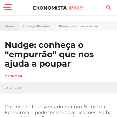
Finanças Pessoais
Home
Finanças Pessoais
Poupança e Investimento
Motores
Nudge: conheça o
Carreira
“empurrão” que nos
Casa
ajuda a poupar
Lifestyle
Marta Maia
Sociedade
22 Out, 2020
Tecnologia
O conceito foi inventado por um Nobel da
Negócios
Economia e pode ter várias aplicações. Saiba