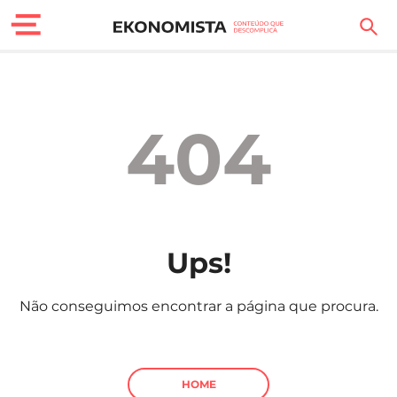
Finanças Pessoais
Motores
404
Carreira
Casa
Lifestyle
Ups!
Sociedade
Não conseguimos encontrar a página que procura.
Tecnologia
Negócios
HOME