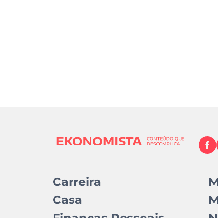
Carreira
M
Casa
M
Finanças Pessoais
N