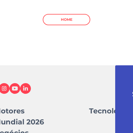
HOME
otores
Tecnologia
undial 2026
egócios