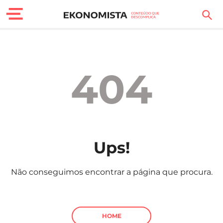
Finanças Pessoais
Motores
404
Carreira
Casa
Lifestyle
Ups!
Sociedade
Não conseguimos encontrar a página que procura.
Tecnologia
Negócios
HOME