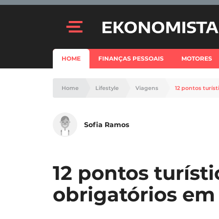
HOME
FINANÇAS PESSOAIS
MOTORES
Home
Lifestyle
Viagens
12 pontos turís
Sofia Ramos
12 pontos turíst
obrigatórios em