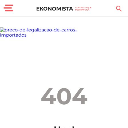
Finanças Pessoais
Motores
Carreira
Casa
Lifestyle
404
Sociedade
Tecnologia
Negócios