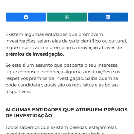
Facebook
WhatsApp
Li
Existem algumas entidades que promovem
investigações, sejam elas de cariz científico ou cultural,
e que incentivam e premeiam a inovação através de
prémios de investigação.
Se este é um assunto que desperta o seu interesse,
fique connosco e conheça algumas instituições e os
respetivos prémios de investigação. Saiba quem se
pode candidatar, quais são os requisitos e as bolsas
disponíveis.
ALGUMAS ENTIDADES QUE ATRIBUEM PRÉMIOS
DE INVESTIGAÇÃO
Todos sabemos que existem pessoas, estejam elas
inseridas no mercado de trabalho ou ainda a