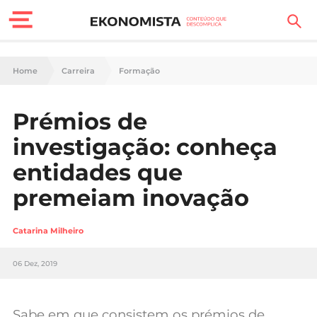
Finanças Pessoais
Home
Carreira
Formação
Motores
Prémios de
Carreira
investigação: conheça
Casa
entidades que
premeiam inovação
Lifestyle
Sociedade
Catarina Milheiro
Tecnologia
06 Dez, 2019
Negócios
Sabe em que consistem os prémios de