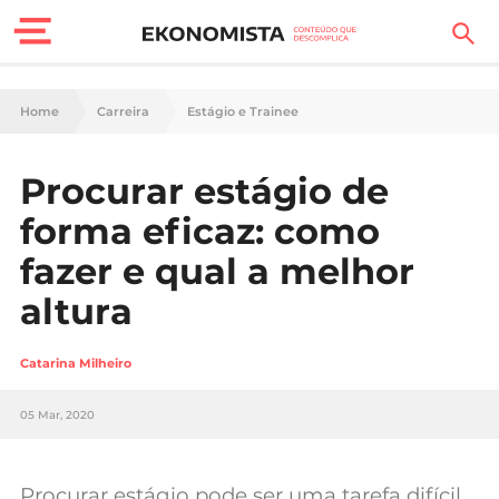
Finanças Pessoais
Home
Carreira
Estágio e Trainee
Motores
Procurar estágio de
Carreira
forma eficaz: como
Casa
fazer e qual a melhor
altura
Lifestyle
Sociedade
Catarina Milheiro
Tecnologia
05 Mar, 2020
Negócios
Procurar estágio pode ser uma tarefa difícil.