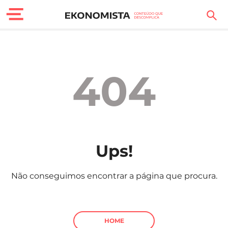
Finanças Pessoais
Motores
404
Carreira
Casa
Lifestyle
Ups!
Sociedade
Não conseguimos encontrar a página que procura.
Tecnologia
Negócios
HOME