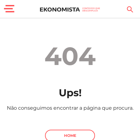
Finanças Pessoais
Motores
404
Carreira
Casa
Lifestyle
Ups!
Sociedade
Não conseguimos encontrar a página que procura.
Tecnologia
Negócios
HOME