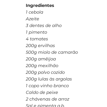
Ingredientes
1 cebola
Azeite
3 dentes de alho
1 pimento
4 tomates
200g ervilhas
500g miolo de camarão
200g amêijoa
200g mexilhão
200g polvo cozido
200g lulas às argolas
1 copo vinho branco
Caldo de peixe
2 chávenas de arroz
Sal e pimenta q.b.