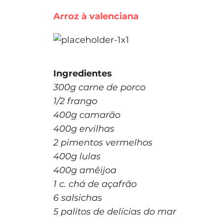
Arroz à valenciana
Ingredientes
300g carne de porco
1/2 frango
400g camarão
400g ervilhas
2 pimentos vermelhos
400g lulas
400g amêijoa
1 c. chá de açafrão
6 salsichas
5 palitos de delícias do mar