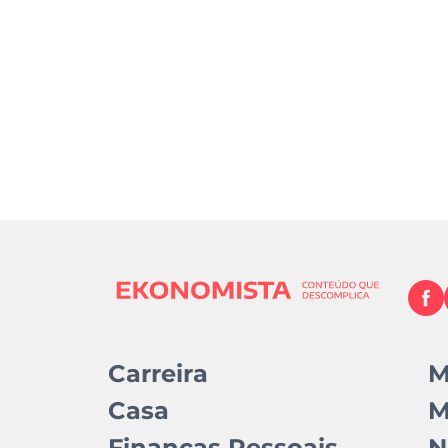
Carreira
M
Casa
M
Finanças Pessoais
N