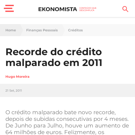
Finanças Pessoais
Home
Finanças Pessoais
Créditos
Motores
Recorde do crédito
Carreira
malparado em 2011
Casa
Hugo Moreira
Lifestyle
21 Set, 2011
Sociedade
Tecnologia
O crédito malparado bate novo recorde,
depois de subidas consecutivas por 4 meses.
De Junho para Julho, houve um aumento de
Negócios
64 milhões de euros. Felizmente, os