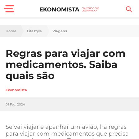
Finanças Pessoais
Home
Lifestyle
Viagens
Motores
Regras para viajar com
Carreira
medicamentos. Saiba
Casa
quais são
Lifestyle
Ekonomista
Sociedade
01 Fev, 2024
Tecnologia
Se vai viajar e apanhar um avião, há regras
Negócios
para viajar com medicamentos que precisa