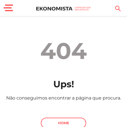
Finanças Pessoais
Motores
404
Carreira
Casa
Lifestyle
Ups!
Sociedade
Não conseguimos encontrar a página que procura.
Tecnologia
Negócios
HOME