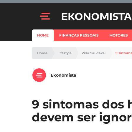
HOME
FINANÇAS PESSOAIS
MOTORES
Home
Lifestyle
Vida Saudável
9 sintom
Ekonomista
9 sintomas dos
devem ser igno