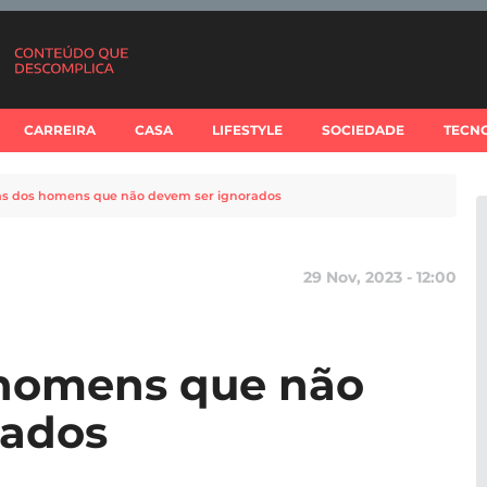
CARREIRA
CASA
LIFESTYLE
SOCIEDADE
TECN
as dos homens que não devem ser ignorados
29 Nov, 2023 - 12:00
 homens que não
rados