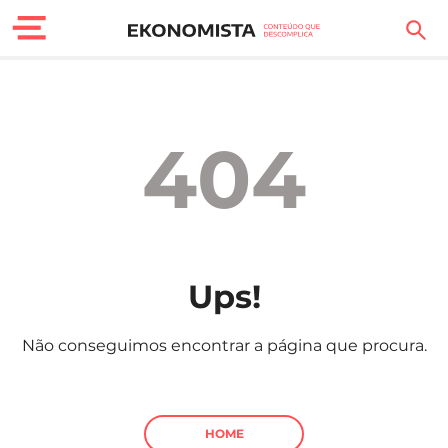
Finanças Pessoais
Motores
404
Carreira
Casa
Lifestyle
Ups!
Sociedade
Não conseguimos encontrar a página que procura.
Tecnologia
Negócios
HOME