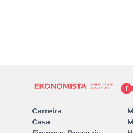
Carreira
M
Casa
M
Finanças Pessoais
N